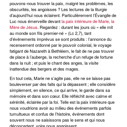
pouvons-nous trouver la paix, malgré les problèmes, les
obscurités, les angoisses ? Les lectures de la liturgie
d’aujourd’hui nous éclairent. Particulièrement l’Évangile de
Luc nous émerveille devant
la paix intérieure de Marie, la
Mère de Jésus
. Regardez : durant les jours où « elle mit
au monde son fils premier-né » (Lc 2,7), tant
d’événements imprévus se sont produits : l’annonce du
recensement ordonné par le pouvoir colonial, le voyage
fatigant de Nazareth à Bethléem, le fait de ne pas trouver
de place à l’auberge, la recherche d’un refuge de fortune
dans la nuit ; et puis le chant des anges, la visite
inattendue des bergers et des mages.
En tout cela, Marie ne s’agite pas, elle ne se laisse pas
bouleverser par des faits qui la dépassent ; elle considère
simplement, en silence, ce qui arrive, le garde dans sa
mémoire et dans son cœur. Elle réfléchit avec calme et
sérénité, éclairée par la foi. Telle est la paix intérieure que
nous voudrions avoir au milieu des événements parfois
tumultueux et confus de l’histoire, événements dont
souvent nous ne saisissons pas le sens et qui nous
déconcertent, voire nous angoissent.