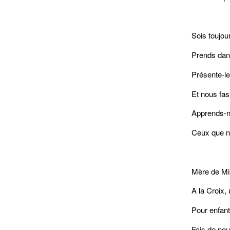
Sois toujou
Prends dan
Présente-le
Et nous fas
Apprends-no
Ceux que no
Mère de Mi
A la Croix, 
Pour enfant
Fais de nou