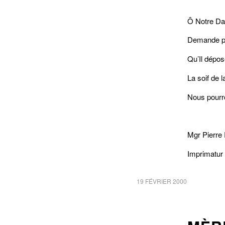
Ô Notre D
Demande pou
Qu’Il dépo
La soif de l
Nous pourro
Mgr Pierre 
Imprimatur 
19 FÉVRIER 2000