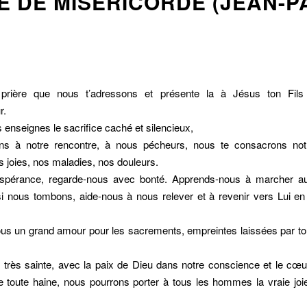
E DE MISÉRICORDE (JEAN-P
prière que nous t’adressons et présente la à Jésus ton Fils
r.
s enseignes le sacrifice caché et silencieux,
ens à notre rencontre, à nous pécheurs, nous te consacrons not
s joies, nos maladies, nos douleurs.
espérance, regarde-nous avec bonté. Apprends-nous à marcher a
si nous tombons, aide-nous à nous relever et à revenir vers Lui en
s un grand amour pour les sacrements, empreintes laissées par ton
 très sainte, avec la paix de Dieu dans notre conscience et le cœu
e toute haine, nous pourrons porter à tous les hommes la vraie joie