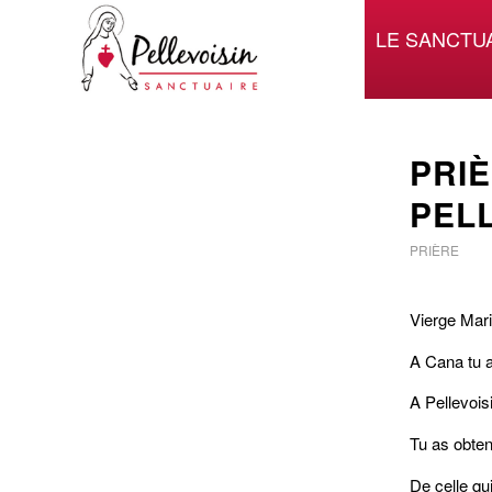
LE SANCTU
PRI
PEL
PRIÈRE
Vierge Mari
A Cana tu a
A Pellevoisi
Tu as obten
De celle qui