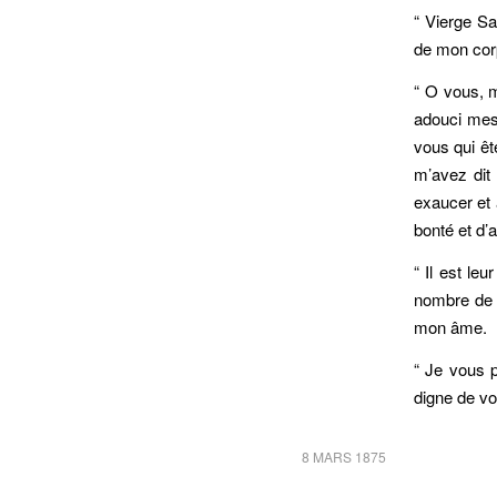
“ Vierge Sa
de mon cor
“ O vous, m
adouci mes 
vous qui êt
m’avez dit
exaucer et 
bonté et d
“ Il est le
nombre de v
mon âme.
“ Je vous 
digne de vo
8 MARS 1875