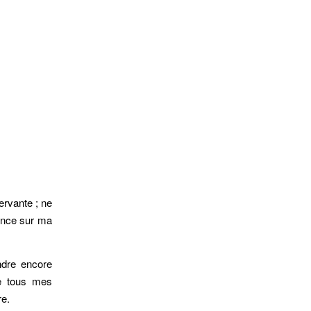
ervante ; ne
dence sur ma
ndre encore
ne tous mes
re.