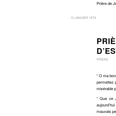
Prière de J
10 JANVIER 1979
PRI
D’E
PRIÈRE
“ O ma bonn
permettez p
misérable 
“ Que ce J
aujourd’hu
mauvais penc