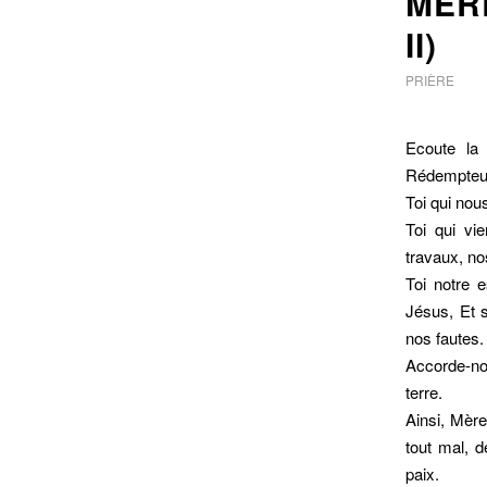
MÈR
II)
PRIÈRE
Ecoute la 
Rédempteu
Toi qui nou
Toi qui vi
travaux, no
Toi notre 
Jésus, Et 
nos fautes.
Accorde-nou
terre.
Ainsi, Mère
tout mal, d
paix.