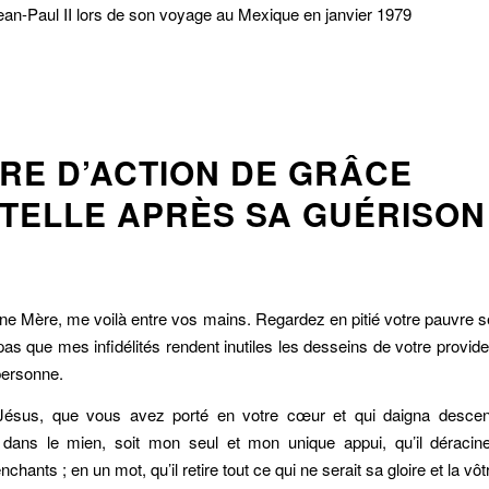
ean-Paul II lors de son voyage au Mexique en janvier 1979
ÈRE D’ACTION DE GRÂCE
STELLE APRÈS SA GUÉRISON
e Mère, me voilà entre vos mains. Regardez en pitié votre pauvre s
as que mes infidélités rendent inutiles les desseins de votre provi
personne.
ésus, que vous avez porté en votre cœur et qui daigna desce
i dans le mien, soit mon seul et mon unique appui, qu’il déraci
hants ; en un mot, qu’il retire tout ce qui ne serait sa gloire et la vôt