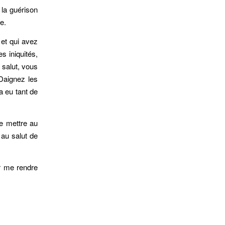
 la guérison
e.
 et qui avez
s iniquités,
 salut, vous
Daignez les
a eu tant de
me mettre au
 au salut de
r me rendre