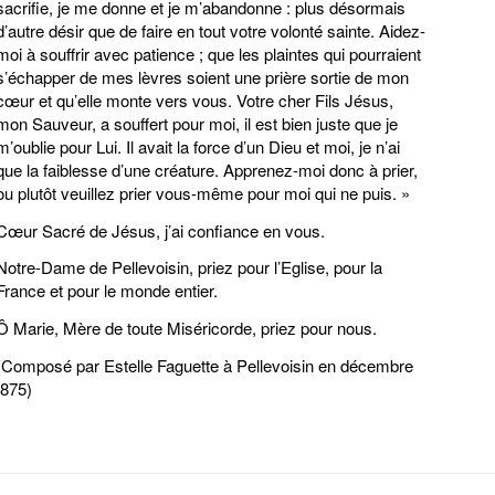
sacrifie, je me donne et je m’abandonne : plus désormais
d’autre désir que de faire en tout votre volonté sainte. Aidez-
moi à souffrir avec patience ; que les plaintes qui pourraient
s’échapper de mes lèvres soient une prière sortie de mon
cœur et qu’elle monte vers vous. Votre cher Fils Jésus,
mon Sauveur, a souffert pour moi, il est bien juste que je
m’oublie pour Lui. Il avait la force d’un Dieu et moi, je n’ai
que la faiblesse d’une créature. Apprenez-moi donc à prier,
ou plutôt veuillez prier vous-même pour moi qui ne puis. »
Cœur Sacré de Jésus, j’ai confiance en vous.
Notre-Dame de Pellevoisin, priez pour l’Eglise, pour la
France et pour le monde entier.
Ô Marie, Mère de toute Miséricorde, priez pour nous.
(Composé par Estelle Faguette à Pellevoisin en décembre
I875)