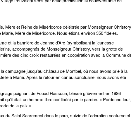
e village trouvaient sens par cette prédication si bouleversante de
e, Mère et Reine de Miséricorde célébrée par Monseigneur Christory
e Marie, Mère de Miséricorde. Nous étions environ 350 fidèles.
Dame et la bannière de Jeanne d’Arc (symbolisant la jeunesse
èlerins, accompagnés de Monseigneur Christory, vers la grotte de
emière des cinq croix restaurées en coopération avec la Commune d
s la campagne jusqu’au château de Montbel, où nous avons prié à la
Estelle à Marie. Après le retour en car au sanctuaire, nous avons été
moignage poignant de Fouad Hassoun, blessé grièvement en 1986
ait qu’il était un homme libre car libéré par le pardon. « Pardonne-leur,
porte de la paix ».
x du Saint Sacrement dans le parc, suivie de l’adoration nocturne et