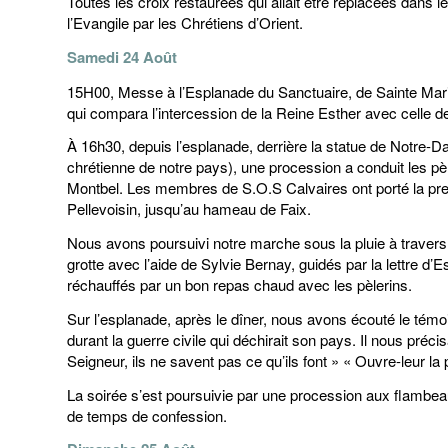
Toutes les croix restaurées qui allait être replacées dans l
l’Evangile par les Chrétiens d’Orient.
Samedi 24 Août
15H00, Messe à l’Esplanade du Sanctuaire, de Sainte Mari
qui compara l’intercession de la Reine Esther avec celle d
À 16h30, depuis l’esplanade, derrière la statue de Notre-
chrétienne de notre pays), une procession a conduit les p
Montbel. Les membres de S.O.S Calvaires ont porté la pr
Pellevoisin, jusqu’au hameau de Faix.
Nous avons poursuivi notre marche sous la pluie à traver
grotte avec l’aide de Sylvie Bernay, guidés par la lettre d’
réchauffés par un bon repas chaud avec les pèlerins.
Sur l’esplanade, après le dîner, nous avons écouté le té
durant la guerre civile qui déchirait son pays. Il nous précis
Seigneur, ils ne savent pas ce qu’ils font » « Ouvre-leur la 
La soirée s’est poursuivie par une procession aux flambeau
de temps de confession.