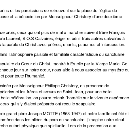
erins et les paroissiens se retrouvent sur la place de l’église de
a pose et la bénédiction par Monseigneur Christory d’une deuxième
 de croix, ceux qui ont plus de mal à marcher suivent frère François
re Laurent, S.O.S Calvaires, ériger et bénir trois autres calvaires à
s la parole du Christ avec prières, chants, psaumes et intercession.
ns l’atmosphère paisible et familiale caractéristique du sanctuaire.
apulaire du Cœur du Christ, montré à Estelle par la Vierge Marie. Ce
chaque jour sur notre cœur, nous aide à nous associer au mystère d
t pour toute l’humanité.
idée par Monseigneur Philippe Christory, en présence de
lerins et les frères et sœurs de Saint-Jean, pour une belle
belle célébration, on pourra retenir l’homélie sur la vivante espérance
 ceux qui s’y étaient préparés ont reçu le scapulaire.
ère-grand-père Joseph MOTTE (1863-1947) et notre famille ont été si
omène dans les allées du parc du sanctuaire, j’imagine notre aïeul
e autant physique que spirituelle. Lors de la procession aux