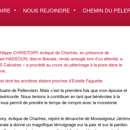
AIRE
NOUS REJOINDRE
CHEMIN DU PÈLER
 Philippe CHRISTORY, évêque de Chartres, en présence de
HASSOUN, diacre libanais, rendu aveugle lors d’un attentat, a
OS Calvaires » a procédé au cours du pèlerinage à la pose dans le
une.
 et dont les ancêtres étaient proches d’Estelle Faguette:
aire de Pellevoisin. Mais c’est la première fois que mon épouse et
séricorde. Nous tenions à contribuer en tant que bénévoles à la
 nous permit de prendre le temps de rompre avec la monotonie
story, évêque de Chartres, rejoint le dimanche de Monseigneur Jérôm
ais a donné un magnifique témoignage sur la paix et sur le pardon.