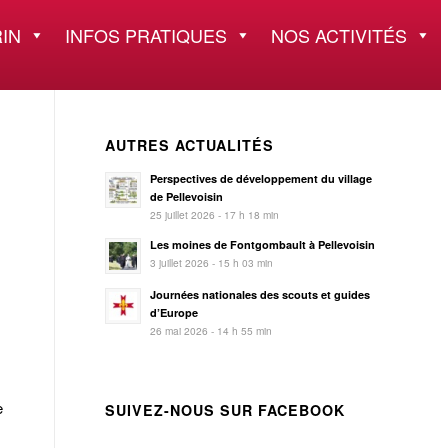
IN
INFOS PRATIQUES
NOS ACTIVITÉS
AUTRES ACTUALITÉS
Perspectives de développement du village
de Pellevoisin
25 juillet 2026 - 17 h 18 min
Les moines de Fontgombault à Pellevoisin
3 juillet 2026 - 15 h 03 min
Journées nationales des scouts et guides
d’Europe
26 mai 2026 - 14 h 55 min
e
SUIVEZ-NOUS SUR FACEBOOK