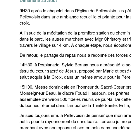
Dimanche 25 Août
9H30 après le chapelet dans l’Eglise de Pellevoisin, les pèl
Pellevoisin dans une ambiance recueillie et priante pour l
croix.
A l’issue de la méditation de la première station du chemin
dans le parc, les autres marchent avec Mgr Christory et frè
travers le village sur 4 km. A chaque étape, nous écoution
De retour, le partage du repas nous a redonné des forces da
14H30, à l’esplanade, Sylvie Bernay nous a présenté le sc
tissu du cœur sacré de Jésus, proposé par Marie et posé 
salut acquis à la Croix, dans un même amour pour le Père e
15H00, Messe dominicale en l’honneur du Sacré-Cœur prés
Monseigneur Beau, le diacre Fouad Hassoun, des prêtres pè
assemblée d’environ 500 fidèles réunis ce jour-là. De cette 
du bonheur éternel dans l’amour de la Trinité Sainte. Enfin,
Je suis toujours ému à Pellevoisin de penser que mon arri
actifs pour le rayonnement du sanctuaire. Lorsque je me pr
marchant avec son épouse et ses enfants dans une démarch