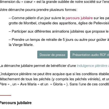
dimension du « cœur » est la grande oubliée de notre société sur l’en
Votre démarche pourra prendre plusieurs formes:
– Comme pèlerin d’un jour suivre le
parcours jubilaire
sur les pas
grotte de Montbel, chapelle des apparitions, église de Pellevois
– Participer aux différentes animations jubilaires que propose l
– Prendre un temps de retraite de 5 jours ou autre pour goûter 
la Vierge Marie.
Dossier de presse
Présentation audio RCF de
La démarche jubilaire permet de bénéficier d’une
indulgence plénière 
L’indulgence plénière ne peut être acquise que si les conditions établ
détachement de tous les péchés (y compris les péchés véniels), et un
Père « , un » Ave Maria « et un » Gloria « ). Sans l’une de ces conditio
Parcours jubilaire