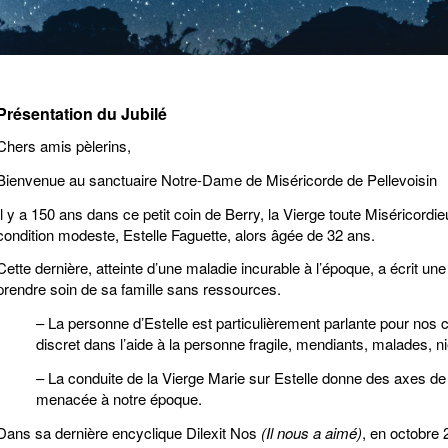
Présentation du Jubilé
Chers amis pèlerins,
Bienvenue au sanctuaire Notre-Dame de Miséricorde de Pellevoisin
Il y a 150 ans dans ce petit coin de Berry, la Vierge toute Miséricord
condition modeste, Estelle Faguette, alors âgée de 32 ans.
Cette dernière, atteinte d’une maladie incurable à l’époque, a écrit une
prendre soin de sa famille sans ressources.
– La personne d’Estelle est particulièrement parlante pour n
discret dans l’aide à la personne fragile, mendiants, malades, 
– La conduite de la Vierge Marie sur Estelle donne des axes de v
menacée à notre époque.
Dans sa dernière encyclique Dilexit Nos
(Il nous a aimé)
, en octobre