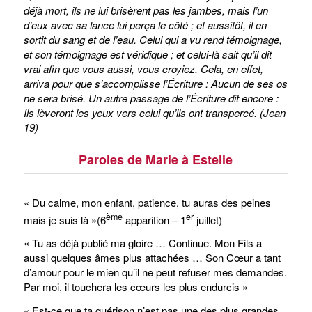
déjà mort, ils ne lui brisèrent pas les jambes, mais l’un
d’eux avec sa lance lui perça le côté ; et aussitôt, il en
sortit du sang et de l’eau. Celui qui a vu rend témoignage,
et son témoignage est véridique ; et celui-là sait qu’il dit
vrai afin que vous aussi, vous croyiez. Cela, en effet,
arriva pour que s’accomplisse l’Écriture : Aucun de ses os
ne sera brisé. Un autre passage de l’Écriture dit encore :
Ils lèveront les yeux vers celui qu’ils ont transpercé. (Jean
19)
Paroles de Marie à Estelle
« Du calme, mon enfant, patience, tu auras des peines
ème
er
mais je suis là »(6
apparition – 1
juillet)
« Tu as déjà publié ma gloire … Continue. Mon Fils a
aussi quelques âmes plus attachées … Son Cœur a tant
d’amour pour le mien qu’il ne peut refuser mes demandes.
Par moi, il touchera les cœurs les plus endurcis »
« Est-ce que ta guérison n’est pas une des plus grandes