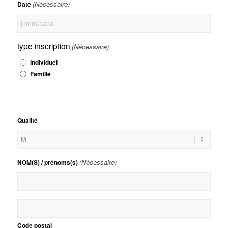
(Nécessaire)
Date
JJ
slash
type inscription
(Nécessaire)
MM
slash
Individuel
AAAA
Famille
Qualité
(Nécessaire)
NOM(S) / prénoms(s)
adresse
Code postal