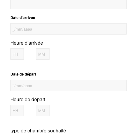
Date d'arrivée
JJ
slash
Heure d'arrivée
MM
slash
:
AAAA
Heures
Minutes
Date de départ
JJ
slash
Heure de départ
MM
slash
:
AAAA
Heures
Minutes
type de chambre souhaité